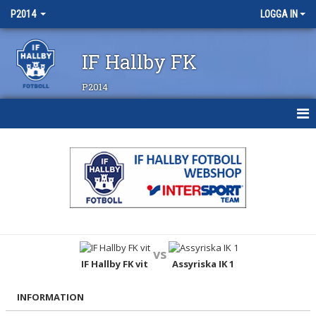
P2014
LOGGA IN
IF Hallby FK
P2014
HEM
NYHETER
KALENDER
MATCHER
vs
TRUPPEN
IF Hallby FK vit
Assyriska IK 1
BILDGALLERI
INFORMATION