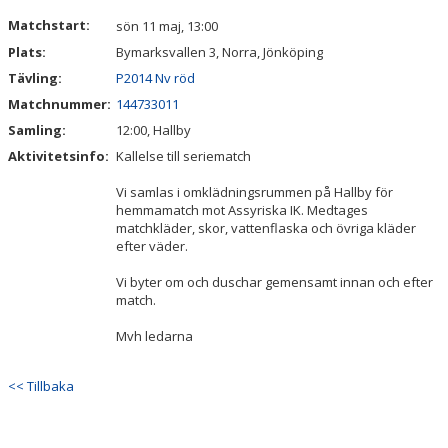
DOKUMENT
Matchstart:
sön 11 maj, 13:00
Plats:
Bymarksvallen 3, Norra, Jönköping
KONTAKT
Tävling:
P2014 Nv röd
Matchnummer:
144733011
Samling:
12:00, Hallby
Aktivitetsinfo:
Kallelse till seriematch
Vi samlas i omklädningsrummen på Hallby för
hemmamatch mot Assyriska IK. Medtages
matchkläder, skor, vattenflaska och övriga kläder
efter väder.
Vi byter om och duschar gemensamt innan och efter
match.
Mvh ledarna
<< Tillbaka