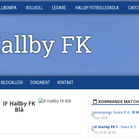
LLIBOMPA
BOLLKOLL
LEDARE
HALLBY FOTBOLLSSKOLA
CAFE
Hallby FK
BILDGALLERI
DOKUMENT
KONTAKT
KOMMANDE MATCH
IF Hallby FK
Blå
Jönköpings Södra IF 6 -
IF H
Sön 16/8
IF Hallby FK 1
- Habo IF 2
Fre 21/8 18:30