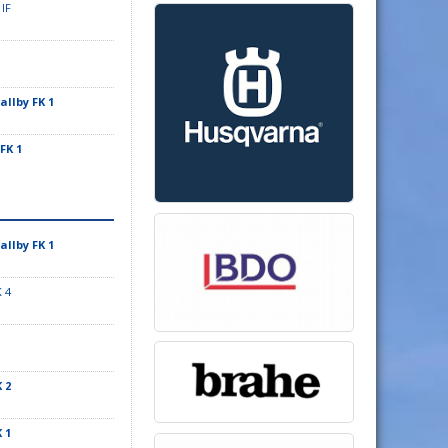
 IF
allby FK 1
 FK 1
allby FK 1
K 4
 2
 1