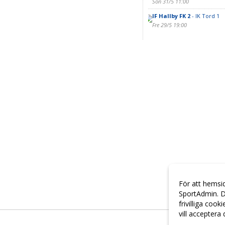
Sön 31/5 11:00
IF Hallby FK 2
- IK Tord 1
Fre 29/5 19:00
För att hemsi
SportAdmin. D
frivilliga cook
vill acceptera