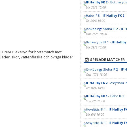
IF Hallby FK 2
- Bottnaryds
Lör 22/8 15:00
Habo IF 8 -
IF Hallby FK 2
Tis 25/8 19:00
Jönköpings Södra IF 2 -
IF H
Ons 26/8 18:00
Bankeryds SK 1 -
IF Hallby
Lör 29/8 13:00
 Furuvi i Lekeryd för bortamatch mot
äder, skor, vattenflaska och övriga kläder
SPELADE MATCHER
Jönköpings Södra IF 2 -
IF H
Ons 17/6 18:00
IF Hallby FK 2
- Assyriska I
Tis 16/6 18:45
IF Hallby FK 1
- Habo IF 2
Sön 7/6 11:00
Hovslätts IK 1 -
IF Hallby FK
Lör 6/6 10:00
Assyriska IK 1 -
IF Hallby FK