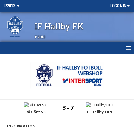
P2013
LOGGA IN
IF Hallby FK
P2013
HEM
NYHETER
KALENDER
MATCHER
3 - 7
TRUPPEN
Råslätt SK
IF Hallby FK 1
BILDGALLERI
INFORMATION