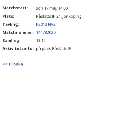
DOKUMENT
Matchstart:
sön 17 maj, 14:00
Plats:
Råslätts IP 21, Jönköping
KONTAKT
Tävling:
P2013 NV2
Matchnummer:
144782020
Samling:
13:15
Aktivitetsinfo:
på plats Råslätts IP
<< Tillbaka