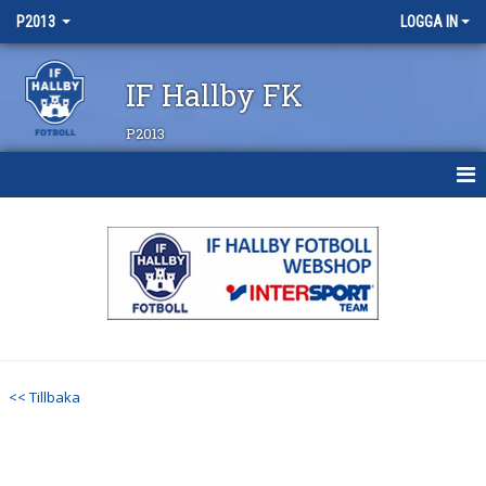
P2013
LOGGA IN
IF Hallby FK
P2013
HEM
NYHETER
KALENDER
MATCHER
<< Tillbaka
TRUPPEN
BILDGALLERI