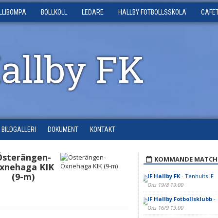
LLIBOMPA
BOLLKOLL
LEDARE
HALLBY FOTBOLLSSKOLA
CAFE
Hallby FK
BILDGALLERI
DOKUMENT
KONTAKT
Österängen-
KOMMANDE MATCH
xnehaga KIK
(9-m)
IF Hallby FK
- Tenhults IF
Ons 19/8 19:00
IF Hallby Fotbollsklubb
-
Ons 16/9 19:00