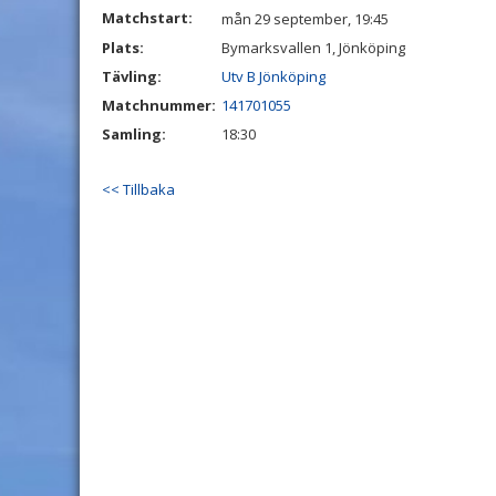
Matchstart:
mån 29 september, 19:45
Plats:
Bymarksvallen 1, Jönköping
Tävling:
Utv B Jönköping
Matchnummer:
141701055
Samling:
18:30
<< Tillbaka