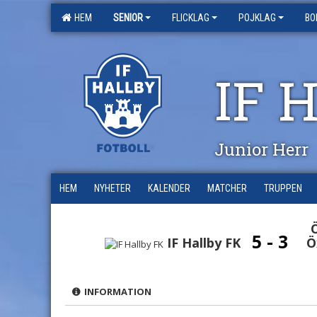
HEM
SENIOR
FLICKLAG
POJKLAG
BO
IF 
Junior Herr
HEM
NYHETER
KALENDER
MATCHER
TRUPPEN
5 - 3
IF Hallby FK
Ö
INFORMATION