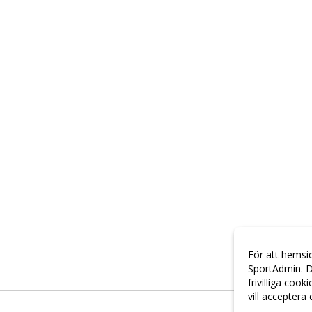
För att hemsi
SportAdmin. D
frivilliga cook
vill acceptera