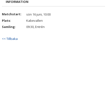
INFORMATION
DOKUMENT
KONTAKT
Matchstart:
sön 16 juni, 10:00
Plats:
Kabevallen
Samling:
09:30, Entrén
<< Tillbaka