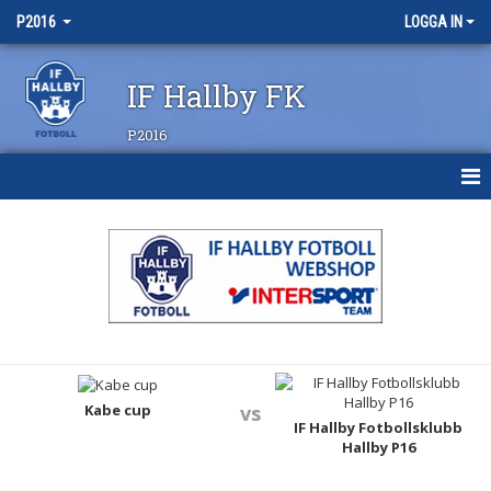
P2016
LOGGA IN
IF Hallby FK
P2016
HEM
NYHETER
KALENDER
MATCHER
TRUPPEN
Kabe cup
vs
IF Hallby Fotbollsklubb
Hallby P16
BILDGALLERI