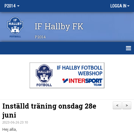
P2014
LOGGA IN
IF Hallby FK
P2014
HEM
NYHETER
KALENDER
MATCHER
Inställd träning onsdag 28e
<
>
TRUPPEN
juni
2023-06-26 23:10
BILDGALLERI
Hej alla,