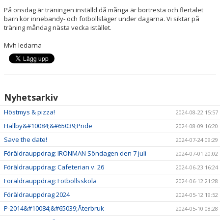
DOKUMENT
På onsdag är träningen inställd då många är bortresta och flertalet
barn kör innebandy- och fotbollsläger under dagarna. Vi siktar på
KONTAKT
träning måndag nästa vecka istället.
Mvh ledarna
Nyhetsarkiv
Höstmys & pizza!
2024-08-22 15:57
Hallby&#10084;&#65039;Pride
2024-08-09 16:20
Save the date!
2024-07-24 09:29
Föräldrauppdrag: IRONMAN Söndagen den 7 juli
2024-07-01 20:02
Föräldrauppdrag: Cafeterian v. 26
2024-06-23 16:24
Föräldrauppdrag: Fotbollsskola
2024-06-12 21:28
Föräldrauppdrag 2024
2024-05-12 19:52
P-2014&#10084;&#65039;Återbruk
2024-05-10 08:28