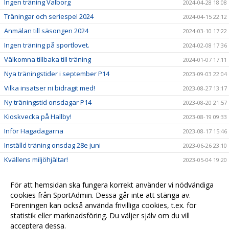
Ingen träning Valborg
2024-04-28 18:08
Träningar och seriespel 2024
2024-04-15 22:12
Anmälan till säsongen 2024
2024-03-10 17:22
Ingen träning på sportlovet.
2024-02-08 17:36
Välkomna tillbaka till träning
2024-01-07 17:11
Nya träningstider i september P14
2023-09-03 22:04
Vilka insatser ni bidragit med!
2023-08-27 13:17
Ny träningstid onsdagar P14
2023-08-20 21:57
Kioskvecka på Hallby!
2023-08-19 09:33
Inför Hagadagarna
2023-08-17 15:46
Inställd träning onsdag 28e juni
2023-06-26 23:10
Kvällens miljöhjältar!
2023-05-04 19:20
Enkät för kommande uppdrag!
2023-03-30 18:24
För att hemsidan ska fungera korrekt använder vi nödvändiga
Kommande uppdrag!
2023-03-07 07:50
cookies från SportAdmin. Dessa går inte att stänga av.
Kommande föräldrauppdrag!
2022-12-14 16:48
Föreningen kan också använda frivilliga cookies, t.ex. för
statistik eller marknadsföring. Du väljer själv om du vill
Bemanna cafeterian! &#127789;&#9749;&#65039;
2022-10-06 19:54
acceptera dessa.