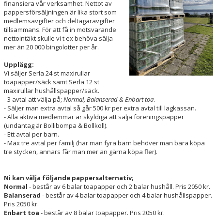
finansiera vår verksamhet. Nettot av
pappersförsäljningen är lika stort som
medlemsavgifter och deltagaravgifter
tillsammans. För att få in motsvarande
nettointäkt skulle vi t ex behöva sälja
mer än 20 000 bingolotter per år.
Upplägg:
Vi säljer Serla 24 st maxirullar
toapapper/säck samt Serla 12 st
maxirullar hushållspapper/säck.
- 3 avtal att välja på;
Normal, Balanserad & Enbart toa
.
- Säljer man extra avtal så går 500 kr per extra avtal till lagkassan.
- Alla aktiva medlemmar är skyldiga att sälja föreningspapper
(undantag är Bollibompa & Bollkoll).
- Ett avtal per barn.
- Max tre avtal per familj (har man fyra barn behöver man bara köpa
tre stycken, annars får man mer än gärna köpa fler).
Ni kan välja följande pappersalternativ;
Normal
- består av 6 balar toapapper och 2 balar hushåll. Pris 2050 kr.
Balanserad
- består av 4 balar toapapper och 4 balar hushållspapper.
Pris 2050 kr.
Enbart toa
- består av 8 balar toapapper. Pris 2050 kr.