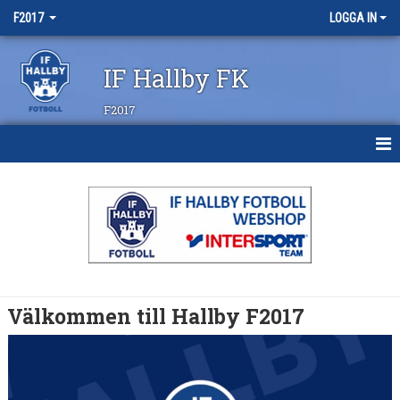
F2017
LOGGA IN
IF Hallby FK
F2017
HEM
NYHETER
KALENDER
MATCHER
Välkommen till Hallby F2017
TRUPPEN
BILDGALLERI