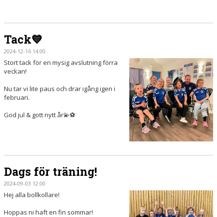
Tack💙
2024-12-16 14:00
Stort tack för en mysig avslutning förra
veckan!
Nu tar vi lite paus och drar igång igen i
februari.
God jul & gott nytt år💫⚽️
Dags för träning!
2024-09-03 12:00
Hej alla bollkollare!
Hoppas ni haft en fin sommar!