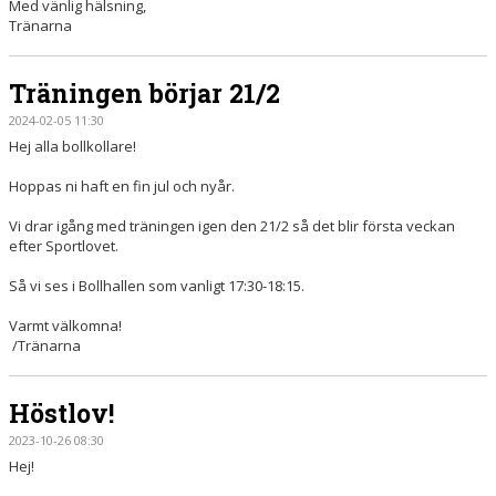
Med vänlig hälsning,
Tränarna
Träningen börjar 21/2
2024-02-05 11:30
Hej alla bollkollare!
Hoppas ni haft en fin jul och nyår.
Vi drar igång med träningen igen den 21/2 så det blir första veckan
efter Sportlovet.
Så vi ses i Bollhallen som vanligt 17:30-18:15.
Varmt välkomna!
/Tränarna
Höstlov!
2023-10-26 08:30
Hej!