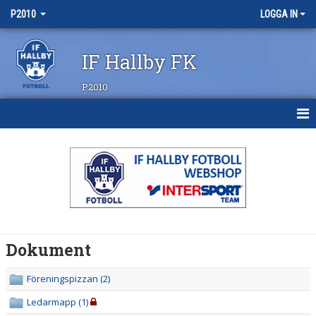
P2010
LOGGA IN
IF Hallby FK
P2010
HEM
NYHETER
KALENDER
MATCHER
Dokument
TRUPPEN
Föreningspizzan (2)
BILDGALLERI
Ledarmapp (1)