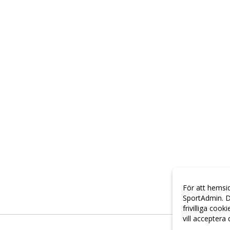
För att hemsi
SportAdmin. D
frivilliga cook
vill acceptera