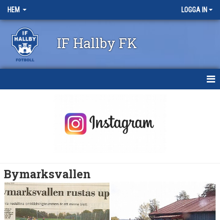
HEM
LOGGA IN
IF Hallby FK
HEM
NYHETER
OM KLUBBEN
KONTAKT
Bymarksvallen
KALENDER
BILDGALLERI