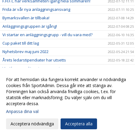
F.H.F.C har verksamheten igång hela sommaren!
2022-07-12 11:11
Frida är vår nya anläggningsansvarig
2022-07-11 10:25
Bymarksvallen är tillbaka!
2022-07-08 14:29
Anläggningsgruppen är igång!
2022-07-04 08:25
Vi startar en anläggningsgrupp - vill du vara med?
2022-06-10 16:35
Cup paket till ditt lag
2022-05-31 12:05
Nyhetsbrev maj-juni 2022
2022-05-24 21:54
Årets ledarstipendiater har utsetts
2022-05-18 22:42
Vi söker ny anläggningsansvarig
2022-05-18 16:23
Säkra plats till fotbollsskolan 2022
2022-04-28 21:44
För att hemsidan ska fungera korrekt använder vi nödvändiga
6 maj - nytt datum för toapappersutdelning!
cookies från SportAdmin. Dessa går inte att stänga av.
2022-04-27 12:55
Föreningen kan också använda frivilliga cookies, t.ex. för
Domarutbildningar
2022-04-25 16:44
statistik eller marknadsföring. Du väljer själv om du vill
acceptera dessa.
Anpassa dina val
Cookie-
Gå till
inställningar
Webbversion
Acceptera nödvändiga
Acceptera alla