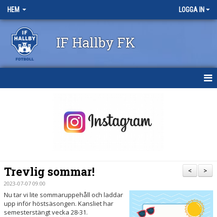
HEM
LOGGA IN
IF Hallby FK
HEM
NYHETER
OM KLUBBEN
KONTAKT
Trevlig sommar!
<
>
KALENDER
2023-07-07 09:00
Nu tar vi lite sommaruppehåll och laddar
BILDGALLERI
upp inför höstsäsongen. Kansliet har
semesterstängt vecka 28-31.