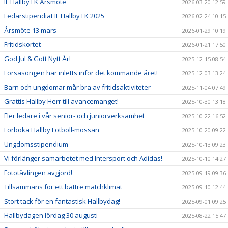
IF Hallby FK Årsmöte
2026-03-20 12:59
Ledarstipendiat IF Hallby FK 2025
2026-02-24 10:15
Årsmöte 13 mars
2026-01-29 10:19
Fritidskortet
2026-01-21 17:50
God Jul & Gott Nytt År!
2025-12-15 08:54
Försäsongen har inletts inför det kommande året!
2025-12-03 13:24
Barn och ungdomar mår bra av fritidsaktiviteter
2025-11-04 07:49
Grattis Hallby Herr till avancemanget!
2025-10-30 13:18
Fler ledare i vår senior- och juniorverksamhet
2025-10-22 16:52
Förboka Hallby Fotboll-mössan
2025-10-20 09:22
Ungdomsstipendium
2025-10-13 09:23
Vi förlänger samarbetet med Intersport och Adidas!
2025-10-10 14:27
Fototävlingen avgjord!
2025-09-19 09:36
Tillsammans för ett bättre matchklimat
2025-09-10 12:44
Stort tack för en fantastisk Hallbydag!
2025-09-01 09:25
Hallbydagen lördag 30 augusti
2025-08-22 15:47