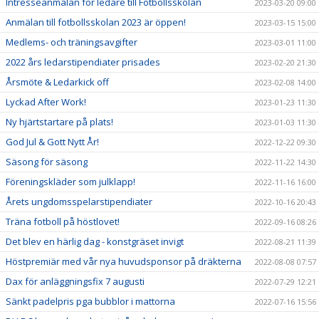
Intresseanmälan för ledare till Fotbollsskolan
2023-03-20 09:00
Anmälan till fotbollsskolan 2023 är öppen!
2023-03-15 15:00
Medlems- och träningsavgifter
2023-03-01 11:00
2022 års ledarstipendiater prisades
2023-02-20 21:30
Årsmöte & Ledarkick off
2023-02-08 14:00
Lyckad After Work!
2023-01-23 11:30
Ny hjärtstartare på plats!
2023-01-03 11:30
God Jul & Gott Nytt År!
2022-12-22 09:30
Säsong för säsong
2022-11-22 14:30
Föreningskläder som julklapp!
2022-11-16 16:00
Årets ungdomsspelarstipendiater
2022-10-16 20:43
Träna fotboll på höstlovet!
2022-09-16 08:26
Det blev en härlig dag - konstgräset invigt
2022-08-21 11:39
Höstpremiär med vår nya huvudsponsor på dräkterna
2022-08-08 07:57
Dax för anläggningsfix 7 augusti
2022-07-29 12:21
Sänkt padelpris pga bubblor i mattorna
2022-07-16 15:56