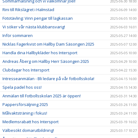
Sommarhälsning och vi välkomnar Joel!
2025-06-30 18:00
Rini till Rikslägret i Halmstad
2025-06-09 14:00
Fototävling: Vinn pengar till lagkassan
2025-06-05 10:00
Vi söker vår nästa klubbansvarig!
2025-06-03 16:01
Inför sommaren
2025-05-27 14:00
Nicklas Fagerkvist om Hallby Dam Säsongen 2025
2025-05-07 12:00
Handla dina Hallbykläder hos Intersport
2025-05-05 10:00
Andreas Åberg om Hallby Herr Säsongen 2025
2025-04-29 10:00
Clubdagar hos Intersport
2025-04-22 15:30
Intresseanmälan - Bli ledare på vår fotbollsskola!
2025-04-15 16:00
Spela padel hos oss!
2025-04-15 14:30
Anmälan till Fotbollsskolan 2025 är öppen!
2025-03-31 14:30
Pappersförsäljning 2025
2025-03-26 11:00
Målvaktsträning i fokus!
2025-03-24 11:00
Medlemsrabatt hos Intersport
2025-03-19 16:02
Välbesökt domarutbildning!
2025-03-17 10:27