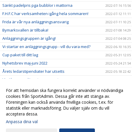
Sänkt padelpris pga bubblor i mattorna
2022-07-16 15:56
F.H.F.C har verksamheten igång hela sommaren!
2022-07-12 11:11
Frida är vår nya anläggningsansvarig
2022-07-11 10:25
Bymarksvallen är tillbaka!
2022-07-08 14:29
Anläggningsgruppen är igång!
2022-07-04 08:25
Vi startar en anläggningsgrupp - vill du vara med?
2022-06-10 16:35
Cup paket till ditt lag
2022-05-31 12:05
Nyhetsbrev maj-juni 2022
2022-05-24 21:54
Årets ledarstipendiater har utsetts
2022-05-18 22:42
Vi söker ny anläggningsansvarig
2022-05-18 16:23
Säkra plats till fotbollsskolan 2022
2022-04-28 21:44
För att hemsidan ska fungera korrekt använder vi nödvändiga
6 maj - nytt datum för toapappersutdelning!
cookies från SportAdmin. Dessa går inte att stänga av.
2022-04-27 12:55
Föreningen kan också använda frivilliga cookies, t.ex. för
Domarutbildningar
2022-04-25 16:44
statistik eller marknadsföring. Du väljer själv om du vill
acceptera dessa.
Anpassa dina val
Cookie-
Gå till