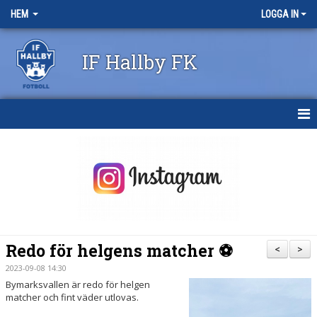
HEM
LOGGA IN
IF Hallby FK
HEM
NYHETER
OM KLUBBEN
KONTAKT
Redo för helgens matcher ⚽️
<
>
KALENDER
2023-09-08 14:30
Bymarksvallen är redo för helgen
BILDGALLERI
matcher och fint väder utlovas.