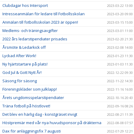
Clubdagar hos Intersport
2023-03-22 13:00
Intresseanmälan för ledare till Fotbollsskolan
2023-03-20 09:00
Anmälan till fotbollsskolan 2023 är öppen!
2023-03-15 15:00
Medlems- och träningsavgifter
2023-03-01 11:00
2022 års ledarstipendiater prisades
2023-02-20 21:30
Årsmöte & Ledarkick off
2023-02-08 14:00
Lyckad After Work!
2023-01-23 11:30
Ny hjärtstartare på plats!
2023-01-03 11:30
God Jul & Gott Nytt År!
2022-12-22 09:30
Säsong för säsong
2022-11-22 14:30
Föreningskläder som julklapp!
2022-11-16 16:00
Årets ungdomsspelarstipendiater
2022-10-16 20:43
Träna fotboll på höstlovet!
2022-09-16 08:26
Det blev en härlig dag - konstgräset invigt
2022-08-21 11:39
Höstpremiär med vår nya huvudsponsor på dräkterna
2022-08-08 07:57
Dax för anläggningsfix 7 augusti
2022-07-29 12:21