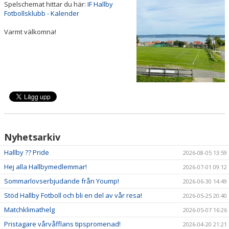
Spelschemat hittar du här:
IF Hallby
DOKUMENT
Fotbollsklubb - Kalender
VÅRA LAG
Varmt välkomna!
MATCHER
KLUBBSHOP
Nyhetsarkiv
Hallby ?? Pride
2026-08-05 13:59
Hej alla Hallbymedlemmar!
2026-07-01 09:12
Sommarlovserbjudande från Yoump!
2026-06-30 14:49
Stöd Hallby Fotboll och bli en del av vår resa!
2026-05-25 20:40
Matchklimathelg
2026-05-07 16:26
Pristagare vårvåfflans tipspromenad!
2026-04-20 21:21