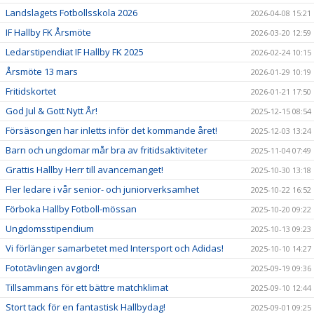
Landslagets Fotbollsskola 2026
2026-04-08 15:21
IF Hallby FK Årsmöte
2026-03-20 12:59
Ledarstipendiat IF Hallby FK 2025
2026-02-24 10:15
Årsmöte 13 mars
2026-01-29 10:19
Fritidskortet
2026-01-21 17:50
God Jul & Gott Nytt År!
2025-12-15 08:54
Försäsongen har inletts inför det kommande året!
2025-12-03 13:24
Barn och ungdomar mår bra av fritidsaktiviteter
2025-11-04 07:49
Grattis Hallby Herr till avancemanget!
2025-10-30 13:18
Fler ledare i vår senior- och juniorverksamhet
2025-10-22 16:52
Förboka Hallby Fotboll-mössan
2025-10-20 09:22
Ungdomsstipendium
2025-10-13 09:23
Vi förlänger samarbetet med Intersport och Adidas!
2025-10-10 14:27
Fototävlingen avgjord!
2025-09-19 09:36
Tillsammans för ett bättre matchklimat
2025-09-10 12:44
Stort tack för en fantastisk Hallbydag!
2025-09-01 09:25