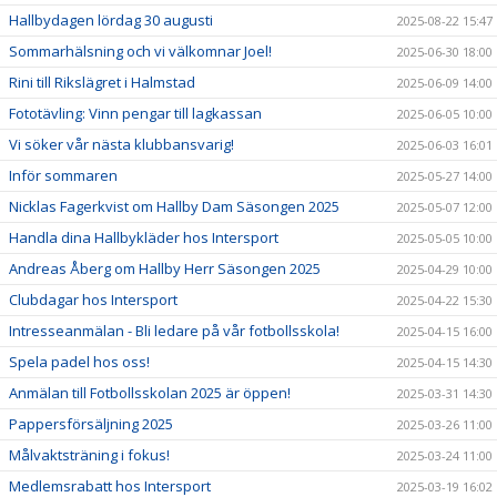
Hallbydagen lördag 30 augusti
2025-08-22 15:47
Sommarhälsning och vi välkomnar Joel!
2025-06-30 18:00
Rini till Rikslägret i Halmstad
2025-06-09 14:00
Fototävling: Vinn pengar till lagkassan
2025-06-05 10:00
Vi söker vår nästa klubbansvarig!
2025-06-03 16:01
Inför sommaren
2025-05-27 14:00
Nicklas Fagerkvist om Hallby Dam Säsongen 2025
2025-05-07 12:00
Handla dina Hallbykläder hos Intersport
2025-05-05 10:00
Andreas Åberg om Hallby Herr Säsongen 2025
2025-04-29 10:00
Clubdagar hos Intersport
2025-04-22 15:30
Intresseanmälan - Bli ledare på vår fotbollsskola!
2025-04-15 16:00
Spela padel hos oss!
2025-04-15 14:30
Anmälan till Fotbollsskolan 2025 är öppen!
2025-03-31 14:30
Pappersförsäljning 2025
2025-03-26 11:00
Målvaktsträning i fokus!
2025-03-24 11:00
Medlemsrabatt hos Intersport
2025-03-19 16:02