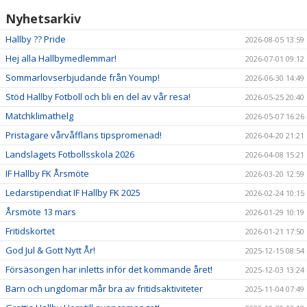
Nyhetsarkiv
Hallby ?? Pride
2026-08-05 13:59
Hej alla Hallbymedlemmar!
2026-07-01 09:12
Sommarlovserbjudande från Yoump!
2026-06-30 14:49
Stöd Hallby Fotboll och bli en del av vår resa!
2026-05-25 20:40
Matchklimathelg
2026-05-07 16:26
Pristagare vårvåfflans tipspromenad!
2026-04-20 21:21
Landslagets Fotbollsskola 2026
2026-04-08 15:21
IF Hallby FK Årsmöte
2026-03-20 12:59
Ledarstipendiat IF Hallby FK 2025
2026-02-24 10:15
Årsmöte 13 mars
2026-01-29 10:19
Fritidskortet
2026-01-21 17:50
God Jul & Gott Nytt År!
2025-12-15 08:54
Försäsongen har inletts inför det kommande året!
2025-12-03 13:24
Barn och ungdomar mår bra av fritidsaktiviteter
2025-11-04 07:49