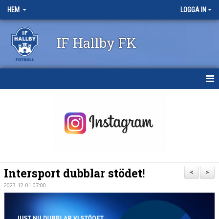
HEM
LOGGA IN
IF Hallby FK
HEM
NYHETER
OM KLUBBEN
KONTAKT
Intersport dubblar stödet!
<
>
KALENDER
2023-12-01 07:00
BILDGALLERI