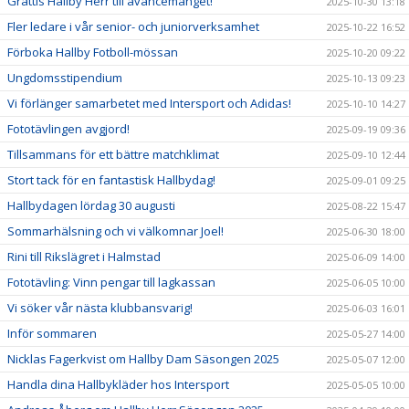
Grattis Hallby Herr till avancemanget!
2025-10-30 13:18
Fler ledare i vår senior- och juniorverksamhet
2025-10-22 16:52
Förboka Hallby Fotboll-mössan
2025-10-20 09:22
Ungdomsstipendium
2025-10-13 09:23
Vi förlänger samarbetet med Intersport och Adidas!
2025-10-10 14:27
Fototävlingen avgjord!
2025-09-19 09:36
Tillsammans för ett bättre matchklimat
2025-09-10 12:44
Stort tack för en fantastisk Hallbydag!
2025-09-01 09:25
Hallbydagen lördag 30 augusti
2025-08-22 15:47
Sommarhälsning och vi välkomnar Joel!
2025-06-30 18:00
Rini till Rikslägret i Halmstad
2025-06-09 14:00
Fototävling: Vinn pengar till lagkassan
2025-06-05 10:00
Vi söker vår nästa klubbansvarig!
2025-06-03 16:01
Inför sommaren
2025-05-27 14:00
Nicklas Fagerkvist om Hallby Dam Säsongen 2025
2025-05-07 12:00
Handla dina Hallbykläder hos Intersport
2025-05-05 10:00