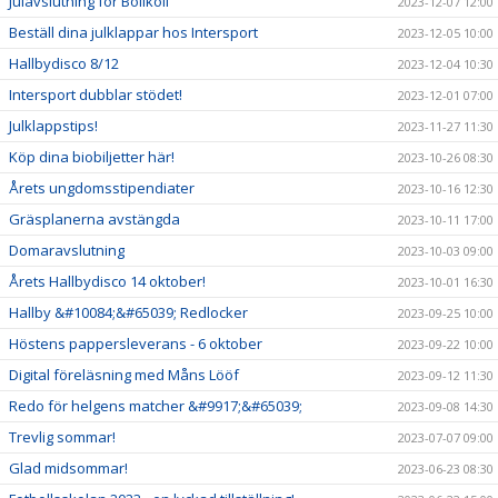
Julavslutning för Bollkoll
2023-12-07 12:00
Beställ dina julklappar hos Intersport
2023-12-05 10:00
Hallbydisco 8/12
2023-12-04 10:30
Intersport dubblar stödet!
2023-12-01 07:00
Julklappstips!
2023-11-27 11:30
Köp dina biobiljetter här!
2023-10-26 08:30
Årets ungdomsstipendiater
2023-10-16 12:30
Gräsplanerna avstängda
2023-10-11 17:00
Domaravslutning
2023-10-03 09:00
Årets Hallbydisco 14 oktober!
2023-10-01 16:30
Hallby &#10084;&#65039; Redlocker
2023-09-25 10:00
Höstens pappersleverans - 6 oktober
2023-09-22 10:00
Digital föreläsning med Måns Lööf
2023-09-12 11:30
Redo för helgens matcher &#9917;&#65039;
2023-09-08 14:30
Trevlig sommar!
2023-07-07 09:00
Glad midsommar!
2023-06-23 08:30