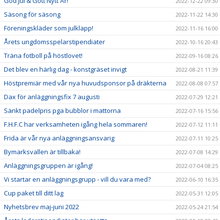
God Jul & Gott Nytt År!
2022-12-22 09:30
Säsong för säsong
2022-11-22 14:30
Föreningskläder som julklapp!
2022-11-16 16:00
Årets ungdomsspelarstipendiater
2022-10-16 20:43
Träna fotboll på höstlovet!
2022-09-16 08:26
Det blev en härlig dag - konstgräset invigt
2022-08-21 11:39
Höstpremiär med vår nya huvudsponsor på dräkterna
2022-08-08 07:57
Dax för anläggningsfix 7 augusti
2022-07-29 12:21
Sänkt padelpris pga bubblor i mattorna
2022-07-16 15:56
F.H.F.C har verksamheten igång hela sommaren!
2022-07-12 11:11
Frida är vår nya anläggningsansvarig
2022-07-11 10:25
Bymarksvallen är tillbaka!
2022-07-08 14:29
Anläggningsgruppen är igång!
2022-07-04 08:25
Vi startar en anläggningsgrupp - vill du vara med?
2022-06-10 16:35
Cup paket till ditt lag
2022-05-31 12:05
Nyhetsbrev maj-juni 2022
2022-05-24 21:54