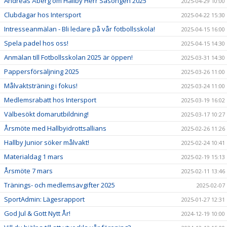
Andreas Åberg om Hallby Herr Säsongen 2025
2025-04-29 10:00
Clubdagar hos Intersport
2025-04-22 15:30
Intresseanmälan - Bli ledare på vår fotbollsskola!
2025-04-15 16:00
Spela padel hos oss!
2025-04-15 14:30
Anmälan till Fotbollsskolan 2025 är öppen!
2025-03-31 14:30
Pappersförsäljning 2025
2025-03-26 11:00
Målvaktsträning i fokus!
2025-03-24 11:00
Medlemsrabatt hos Intersport
2025-03-19 16:02
Välbesökt domarutbildning!
2025-03-17 10:27
Årsmöte med Hallbyidrottsallians
2025-02-26 11:26
Hallby Junior söker målvakt!
2025-02-24 10:41
Materialdag 1 mars
2025-02-19 15:13
Årsmöte 7 mars
2025-02-11 13:46
Tränings- och medlemsavgifter 2025
2025-02-07
SportAdmin: Lägesrapport
2025-01-27 12:31
God Jul & Gott Nytt År!
2024-12-19 10:00