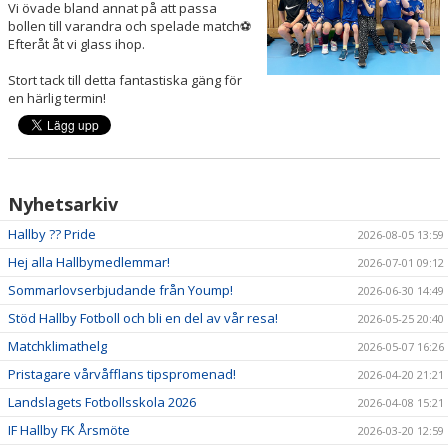
Vi övade bland annat på att passa
DOKUMENT
bollen till varandra och spelade match⚽️
Efteråt åt vi glass ihop.
VÅRA LAG
Stort tack till detta fantastiska gäng för
en härlig termin!
MATCHER
KLUBBSHOP
Nyhetsarkiv
Hallby ?? Pride
2026-08-05 13:59
Hej alla Hallbymedlemmar!
2026-07-01 09:12
Sommarlovserbjudande från Yoump!
2026-06-30 14:49
Stöd Hallby Fotboll och bli en del av vår resa!
2026-05-25 20:40
Matchklimathelg
2026-05-07 16:26
Pristagare vårvåfflans tipspromenad!
2026-04-20 21:21
Landslagets Fotbollsskola 2026
2026-04-08 15:21
IF Hallby FK Årsmöte
2026-03-20 12:59