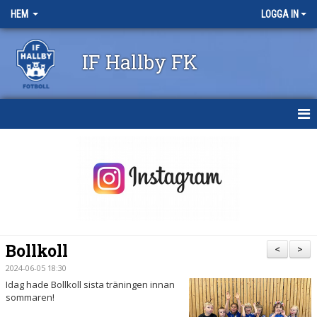
HEM
LOGGA IN
IF Hallby FK
HEM
NYHETER
OM KLUBBEN
KONTAKT
Bollkoll
<
>
KALENDER
2024-06-05 18:30
Idag hade Bollkoll sista träningen innan
BILDGALLERI
sommaren!