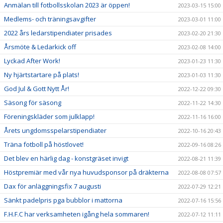
Anmälan till fotbollsskolan 2023 är öppen!
2023-03-15 15:00
Medlems- och träningsavgifter
2023-03-01 11:00
2022 års ledarstipendiater prisades
2023-02-20 21:30
Årsmöte & Ledarkick off
2023-02-08 14:00
Lyckad After Work!
2023-01-23 11:30
Ny hjärtstartare på plats!
2023-01-03 11:30
God Jul & Gott Nytt År!
2022-12-22 09:30
Säsong för säsong
2022-11-22 14:30
Föreningskläder som julklapp!
2022-11-16 16:00
Årets ungdomsspelarstipendiater
2022-10-16 20:43
Träna fotboll på höstlovet!
2022-09-16 08:26
Det blev en härlig dag - konstgräset invigt
2022-08-21 11:39
Höstpremiär med vår nya huvudsponsor på dräkterna
2022-08-08 07:57
Dax för anläggningsfix 7 augusti
2022-07-29 12:21
Sänkt padelpris pga bubblor i mattorna
2022-07-16 15:56
F.H.F.C har verksamheten igång hela sommaren!
2022-07-12 11:11