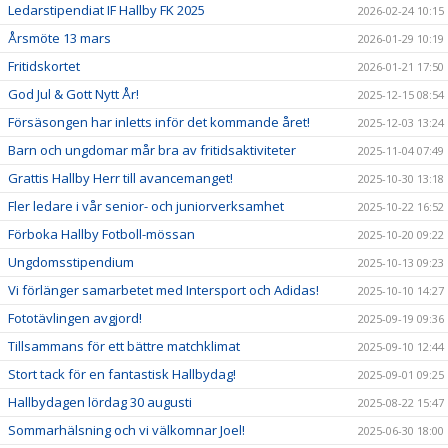
Ledarstipendiat IF Hallby FK 2025
2026-02-24 10:15
Årsmöte 13 mars
2026-01-29 10:19
Fritidskortet
2026-01-21 17:50
God Jul & Gott Nytt År!
2025-12-15 08:54
Försäsongen har inletts inför det kommande året!
2025-12-03 13:24
Barn och ungdomar mår bra av fritidsaktiviteter
2025-11-04 07:49
Grattis Hallby Herr till avancemanget!
2025-10-30 13:18
Fler ledare i vår senior- och juniorverksamhet
2025-10-22 16:52
Förboka Hallby Fotboll-mössan
2025-10-20 09:22
Ungdomsstipendium
2025-10-13 09:23
Vi förlänger samarbetet med Intersport och Adidas!
2025-10-10 14:27
Fototävlingen avgjord!
2025-09-19 09:36
Tillsammans för ett bättre matchklimat
2025-09-10 12:44
Stort tack för en fantastisk Hallbydag!
2025-09-01 09:25
Hallbydagen lördag 30 augusti
2025-08-22 15:47
Sommarhälsning och vi välkomnar Joel!
2025-06-30 18:00