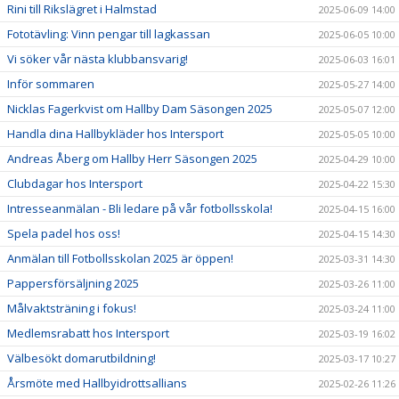
Rini till Rikslägret i Halmstad
2025-06-09 14:00
Fototävling: Vinn pengar till lagkassan
2025-06-05 10:00
Vi söker vår nästa klubbansvarig!
2025-06-03 16:01
Inför sommaren
2025-05-27 14:00
Nicklas Fagerkvist om Hallby Dam Säsongen 2025
2025-05-07 12:00
Handla dina Hallbykläder hos Intersport
2025-05-05 10:00
Andreas Åberg om Hallby Herr Säsongen 2025
2025-04-29 10:00
Clubdagar hos Intersport
2025-04-22 15:30
Intresseanmälan - Bli ledare på vår fotbollsskola!
2025-04-15 16:00
Spela padel hos oss!
2025-04-15 14:30
Anmälan till Fotbollsskolan 2025 är öppen!
2025-03-31 14:30
Pappersförsäljning 2025
2025-03-26 11:00
Målvaktsträning i fokus!
2025-03-24 11:00
Medlemsrabatt hos Intersport
2025-03-19 16:02
Välbesökt domarutbildning!
2025-03-17 10:27
Årsmöte med Hallbyidrottsallians
2025-02-26 11:26