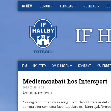
HEM
SENIOR
FLICKLAG
POJKLAG
BO
IF 
HEM
NYHETER
OM KLUBBEN
KONTAKT
KALENDE
Medlemsrabatt hos Intersport
2025-03-19 16:02
ÄNTLIGEN FOTBOLL!
Gör dig redo för en ny säsong! T.o.m. den 31 mars är det 25%
samma skor som dina favoritspelare och känn självförtroen