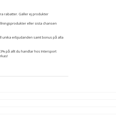
a rabatter. Gäller ej produkter
llningsprodukter eller sista chansen
ill unika erbjudanden samt bonus på alla
r 3% på allt du handlar hos Intersport
erkas!