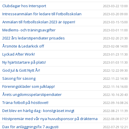
Clubdagar hos Intersport
2023-03-22 13:00
Intresseanmälan för ledare till Fotbollsskolan
2023-03-20 09:00
Anmälan till fotbollsskolan 2023 är öppen!
2023-03-15 15:00
Medlems- och träningsavgifter
2023-03-01 11:00
2022 års ledarstipendiater prisades
2023-02-20 21:30
Årsmöte & Ledarkick off
2023-02-08 14:00
Lyckad After Work!
2023-01-23 11:30
Ny hjärtstartare på plats!
2023-01-03 11:30
God Jul & Gott Nytt År!
2022-12-22 09:30
Säsong för säsong
2022-11-22 14:30
Föreningskläder som julklapp!
2022-11-16 16:00
Årets ungdomsspelarstipendiater
2022-10-16 20:43
Träna fotboll på höstlovet!
2022-09-16 08:26
Det blev en härlig dag - konstgräset invigt
2022-08-21 11:39
Höstpremiär med vår nya huvudsponsor på dräkterna
2022-08-08 07:57
Dax för anläggningsfix 7 augusti
2022-07-29 12:21