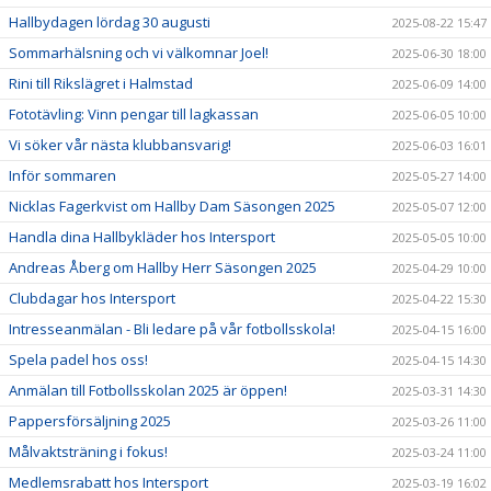
Hallbydagen lördag 30 augusti
2025-08-22 15:47
Sommarhälsning och vi välkomnar Joel!
2025-06-30 18:00
Rini till Rikslägret i Halmstad
2025-06-09 14:00
Fototävling: Vinn pengar till lagkassan
2025-06-05 10:00
Vi söker vår nästa klubbansvarig!
2025-06-03 16:01
Inför sommaren
2025-05-27 14:00
Nicklas Fagerkvist om Hallby Dam Säsongen 2025
2025-05-07 12:00
Handla dina Hallbykläder hos Intersport
2025-05-05 10:00
Andreas Åberg om Hallby Herr Säsongen 2025
2025-04-29 10:00
Clubdagar hos Intersport
2025-04-22 15:30
Intresseanmälan - Bli ledare på vår fotbollsskola!
2025-04-15 16:00
Spela padel hos oss!
2025-04-15 14:30
Anmälan till Fotbollsskolan 2025 är öppen!
2025-03-31 14:30
Pappersförsäljning 2025
2025-03-26 11:00
Målvaktsträning i fokus!
2025-03-24 11:00
Medlemsrabatt hos Intersport
2025-03-19 16:02