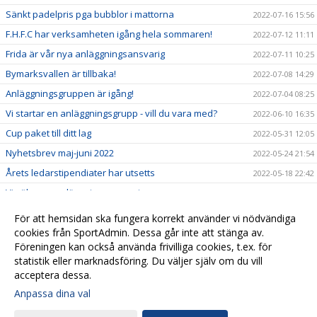
Sänkt padelpris pga bubblor i mattorna
2022-07-16 15:56
F.H.F.C har verksamheten igång hela sommaren!
2022-07-12 11:11
Frida är vår nya anläggningsansvarig
2022-07-11 10:25
Bymarksvallen är tillbaka!
2022-07-08 14:29
Anläggningsgruppen är igång!
2022-07-04 08:25
Vi startar en anläggningsgrupp - vill du vara med?
2022-06-10 16:35
Cup paket till ditt lag
2022-05-31 12:05
Nyhetsbrev maj-juni 2022
2022-05-24 21:54
Årets ledarstipendiater har utsetts
2022-05-18 22:42
Vi söker ny anläggningsansvarig
2022-05-18 16:23
Säkra plats till fotbollsskolan 2022
2022-04-28 21:44
För att hemsidan ska fungera korrekt använder vi nödvändiga
6 maj - nytt datum för toapappersutdelning!
cookies från SportAdmin. Dessa går inte att stänga av.
2022-04-27 12:55
Föreningen kan också använda frivilliga cookies, t.ex. för
Domarutbildningar
2022-04-25 16:44
statistik eller marknadsföring. Du väljer själv om du vill
acceptera dessa.
Anpassa dina val
Cookie-
Gå till