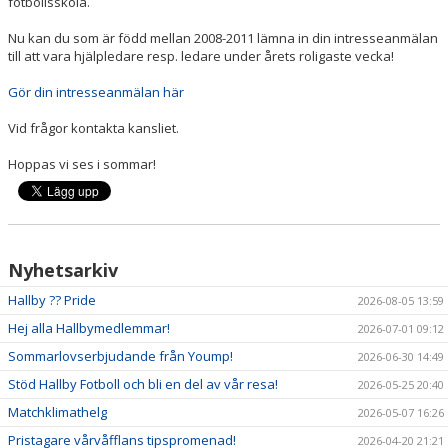
fotbollsskola.
DOKUMENT
Nu kan du som är född mellan 2008-2011 lämna in din intresseanmälan
till att vara hjälpledare resp. ledare under årets roligaste vecka!
VÅRA LAG
Gör din intresseanmälan här
MATCHER
Vid frågor kontakta kansliet.
KLUBBSHOP
Hoppas vi ses i sommar!
Nyhetsarkiv
Hallby ?? Pride
2026-08-05 13:59
Hej alla Hallbymedlemmar!
2026-07-01 09:12
Sommarlovserbjudande från Yoump!
2026-06-30 14:49
Stöd Hallby Fotboll och bli en del av vår resa!
2026-05-25 20:40
Matchklimathelg
2026-05-07 16:26
Pristagare vårvåfflans tipspromenad!
2026-04-20 21:21