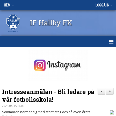
HEM
LOGGA IN
IF Hallby FK
HEM
NYHETER
OM KLUBBEN
KONTAKT
Intresseanmälan - Bli ledare på
<
>
KALENDER
vår fotbollsskola!
2025-04-15 16:00
BILDGALLERI
Sommaren närmar sig med stormsteg och så även årets