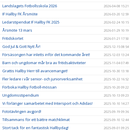
Landslagets Fotbollsskola 2026
2026-04-08 15:21
IF Hallby FK Årsmöte
2026-03-20 12:59
Ledarstipendiat IF Hallby FK 2025
2026-02-24 10:15
Årsmöte 13 mars
2026-01-29 10:19
Fritidskortet
2026-01-21 17:50
God Jul & Gott Nytt År!
2025-12-15 08:54
Försäsongen har inletts inför det kommande året!
2025-12-03 13:24
Barn och ungdomar mår bra av fritidsaktiviteter
2025-11-04 07:49
Grattis Hallby Herr till avancemanget!
2025-10-30 13:18
Fler ledare i vår senior- och juniorverksamhet
2025-10-22 16:52
Förboka Hallby Fotboll-mössan
2025-10-20 09:22
Ungdomsstipendium
2025-10-13 09:23
Vi förlänger samarbetet med Intersport och Adidas!
2025-10-10 14:27
Fototävlingen avgjord!
2025-09-19 09:36
Tillsammans för ett bättre matchklimat
2025-09-10 12:44
Stort tack för en fantastisk Hallbydag!
2025-09-01 09:25