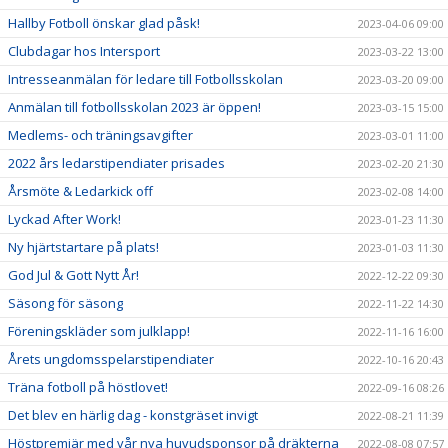
Hallby Fotboll önskar glad påsk!
2023-04-06 09:00
Clubdagar hos Intersport
2023-03-22 13:00
Intresseanmälan för ledare till Fotbollsskolan
2023-03-20 09:00
Anmälan till fotbollsskolan 2023 är öppen!
2023-03-15 15:00
Medlems- och träningsavgifter
2023-03-01 11:00
2022 års ledarstipendiater prisades
2023-02-20 21:30
Årsmöte & Ledarkick off
2023-02-08 14:00
Lyckad After Work!
2023-01-23 11:30
Ny hjärtstartare på plats!
2023-01-03 11:30
God Jul & Gott Nytt År!
2022-12-22 09:30
Säsong för säsong
2022-11-22 14:30
Föreningskläder som julklapp!
2022-11-16 16:00
Årets ungdomsspelarstipendiater
2022-10-16 20:43
Träna fotboll på höstlovet!
2022-09-16 08:26
Det blev en härlig dag - konstgräset invigt
2022-08-21 11:39
Höstpremiär med vår nya huvudsponsor på dräkterna
2022-08-08 07:57