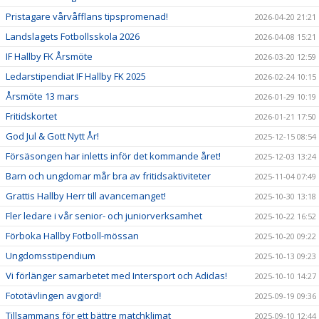
Pristagare vårvåfflans tipspromenad!
2026-04-20 21:21
Landslagets Fotbollsskola 2026
2026-04-08 15:21
IF Hallby FK Årsmöte
2026-03-20 12:59
Ledarstipendiat IF Hallby FK 2025
2026-02-24 10:15
Årsmöte 13 mars
2026-01-29 10:19
Fritidskortet
2026-01-21 17:50
God Jul & Gott Nytt År!
2025-12-15 08:54
Försäsongen har inletts inför det kommande året!
2025-12-03 13:24
Barn och ungdomar mår bra av fritidsaktiviteter
2025-11-04 07:49
Grattis Hallby Herr till avancemanget!
2025-10-30 13:18
Fler ledare i vår senior- och juniorverksamhet
2025-10-22 16:52
Förboka Hallby Fotboll-mössan
2025-10-20 09:22
Ungdomsstipendium
2025-10-13 09:23
Vi förlänger samarbetet med Intersport och Adidas!
2025-10-10 14:27
Fototävlingen avgjord!
2025-09-19 09:36
Tillsammans för ett bättre matchklimat
2025-09-10 12:44