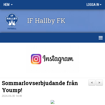
HEM
LOGGA IN
IF Hallby FK
HEM
NYHETER
OM KLUBBEN
KONTAKT
Sommarlovserbjudande från
<
>
KALENDER
Yoump!
2026-06-30 14:49
BILDGALLERI