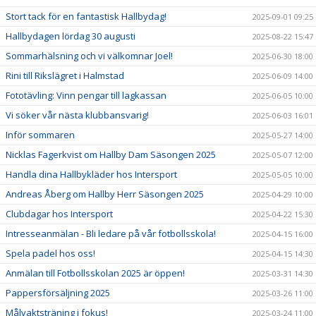
Stort tack för en fantastisk Hallbydag!
2025-09-01 09:25
Hallbydagen lördag 30 augusti
2025-08-22 15:47
Sommarhälsning och vi välkomnar Joel!
2025-06-30 18:00
Rini till Rikslägret i Halmstad
2025-06-09 14:00
Fototävling: Vinn pengar till lagkassan
2025-06-05 10:00
Vi söker vår nästa klubbansvarig!
2025-06-03 16:01
Inför sommaren
2025-05-27 14:00
Nicklas Fagerkvist om Hallby Dam Säsongen 2025
2025-05-07 12:00
Handla dina Hallbykläder hos Intersport
2025-05-05 10:00
Andreas Åberg om Hallby Herr Säsongen 2025
2025-04-29 10:00
Clubdagar hos Intersport
2025-04-22 15:30
Intresseanmälan - Bli ledare på vår fotbollsskola!
2025-04-15 16:00
Spela padel hos oss!
2025-04-15 14:30
Anmälan till Fotbollsskolan 2025 är öppen!
2025-03-31 14:30
Pappersförsäljning 2025
2025-03-26 11:00
Målvaktsträning i fokus!
2025-03-24 11:00