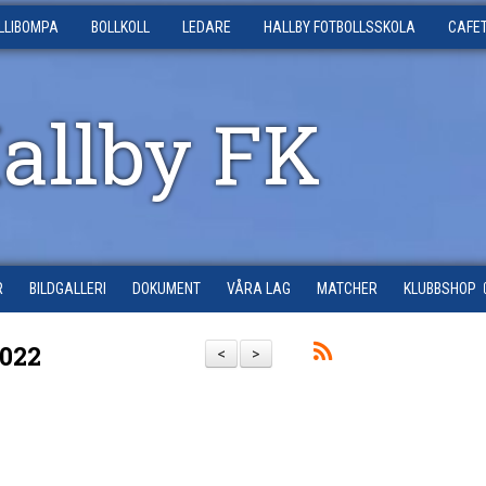
LLIBOMPA
BOLLKOLL
LEDARE
HALLBY FOTBOLLSSKOLA
CAFE
Hallby FK
R
BILDGALLERI
DOKUMENT
VÅRA LAG
MATCHER
KLUBBSHOP
2022
<
>