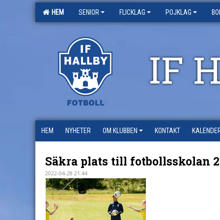
HEM
SENIOR
FLICKLAG
POJKLAG
BO
IF 
HEM
NYHETER
OM KLUBBEN
KONTAKT
KALENDE
Säkra plats till fotbollsskolan 
2022-04-28 21:44