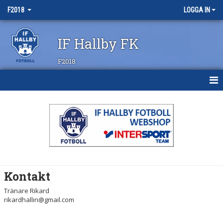
F2018
LOGGA IN
IF Hallby FK
F2018
HEM
NYHETER
KALENDER
MATCHER
Kontakt
TRUPPEN
Tränare Rikard
rikardhallin@gmail.com
BILDGALLERI